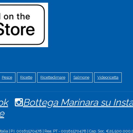
Pesce
Ricette
Ricettedimare
Salmone
Videoricetta
ok
Bottega Marinara su Ins
e
 Italia | P.I. 00161570478 | Rea: PT - 00161570478 | Cap. Soc. €25.500.000,0