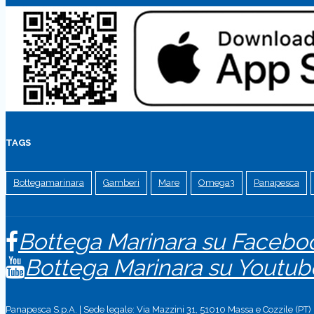
TAGS
Bottegamarinara
Gamberi
Mare
Omega3
Panapesca
Bottega Marinara su Facebo
Bottega Marinara su Youtub
Panapesca S.p.A. | Sede legale: Via Mazzini 31, 51010 Massa e Cozzile (PT)