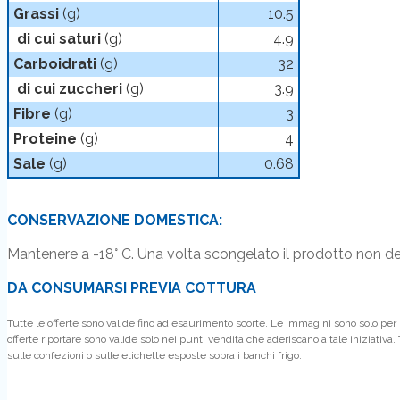
Grassi
(g)
10.5
di cui saturi
(g)
4.9
Carboidrati
(g)
32
di cui zuccheri
(g)
3.9
Fibre
(g)
3
Proteine
(g)
4
Sale
(g)
0.68
CONSERVAZIONE DOMESTICA:
Mantenere a -18° C. Una volta scongelato il prodotto non 
DA CONSUMARSI PREVIA COTTURA
Tutte le offerte sono valide fino ad esaurimento scorte. Le immagini sono solo per ra
offerte riportare sono valide solo nei punti vendita che aderiscano a tale iniziativa.
sulle confezioni o sulle etichette esposte sopra i banchi frigo.