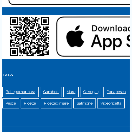
TAGS
Bottegamarinara
Gamberi
Mare
Omega3
Panapesca
Pesce
Ricette
Ricettedimare
Salmone
Videoricetta