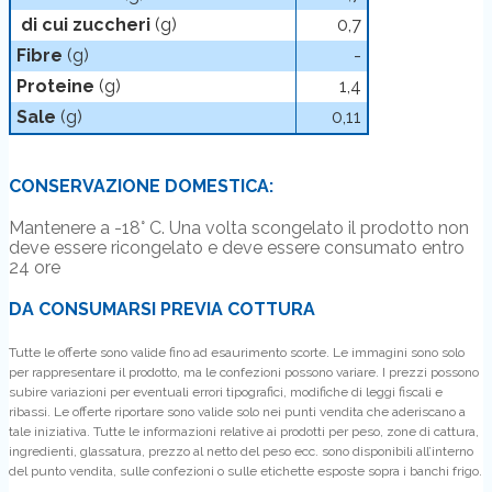
di cui zuccheri
(g)
0,7
Fibre
(g)
-
Proteine
(g)
1,4
Sale
(g)
0,11
CONSERVAZIONE DOMESTICA:
Mantenere a -18° C. Una volta scongelato il prodotto non
deve essere ricongelato e deve essere consumato entro
24 ore
DA CONSUMARSI PREVIA COTTURA
Tutte le offerte sono valide fino ad esaurimento scorte. Le immagini sono solo
per rappresentare il prodotto, ma le confezioni possono variare. I prezzi possono
subire variazioni per eventuali errori tipografici, modifiche di leggi fiscali e
ribassi. Le offerte riportare sono valide solo nei punti vendita che aderiscano a
tale iniziativa. Tutte le informazioni relative ai prodotti per peso, zone di cattura,
ingredienti, glassatura, prezzo al netto del peso ecc. sono disponibili all’interno
del punto vendita, sulle confezioni o sulle etichette esposte sopra i banchi frigo.