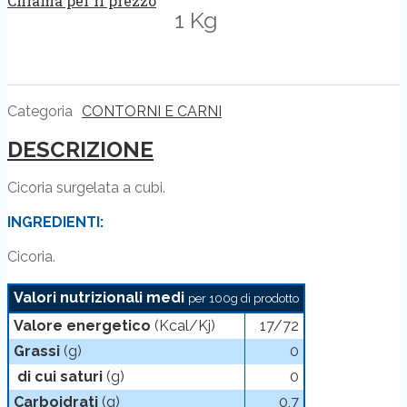
Chiama per il prezzo
1 Kg
Categoria
CONTORNI E CARNI
DESCRIZIONE
Cicoria surgelata a cubi.
INGREDIENTI:
Cicoria.
Valori nutrizionali medi
per 100g di prodotto
Valore energetico
(Kcal/Kj)
17/72
Grassi
(g)
0
di cui saturi
(g)
0
Carboidrati
(g)
0,7