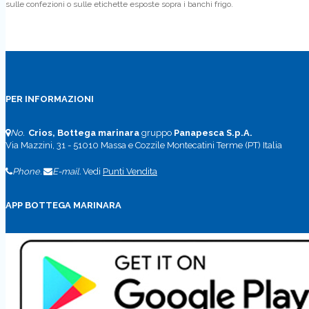
sulle confezioni o sulle etichette esposte sopra i banchi frigo.
PER INFORMAZIONI
No.
Crios, Bottega marinara
gruppo
Panapesca S.p.A.
Via Mazzini, 31 - 51010 Massa e Cozzile Montecatini Terme (PT) Italia
Phone.
E-mail.
Vedi
Punti Vendita
APP BOTTEGA MARINARA