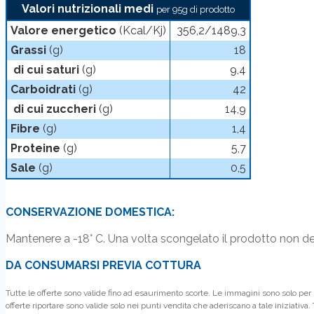
Valori nutrizionali medi
per 95g di prodotto
Valore energetico
(Kcal/Kj)
356,2/1489,3
Grassi
(g)
18
di cui saturi
(g)
9,4
Carboidrati
(g)
42
di cui zuccheri
(g)
14,9
Fibre
(g)
1,4
Proteine
(g)
5,7
Sale
(g)
0,5
CONSERVAZIONE DOMESTICA:
Mantenere a -18° C. Una volta scongelato il prodotto non 
DA CONSUMARSI PREVIA COTTURA
Tutte le offerte sono valide fino ad esaurimento scorte. Le immagini sono solo per ra
offerte riportare sono valide solo nei punti vendita che aderiscano a tale iniziativa.