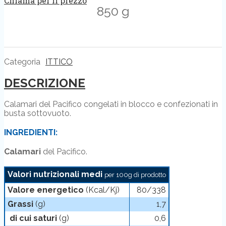
Chiama per il prezzo
850 g
Categoria
ITTICO
DESCRIZIONE
Calamari del Pacifico congelati in blocco e confezionati in
busta sottovuoto.
INGREDIENTI:
Calamari
del Pacifico.
Valori nutrizionali medi
per 100g di prodotto
Valore energetico
(Kcal/Kj)
80/338
Grassi
(g)
1,7
di cui saturi
(g)
0,6