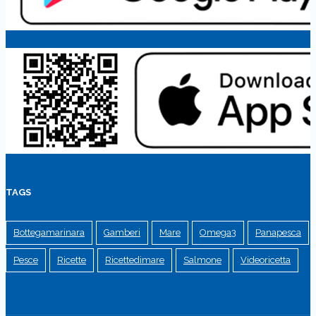
TAGS
Bottegamarinara
Gamberi
Mare
Omega3
Panapesca
Pesce
Ricette
Ricettedimare
Salmone
Videoricetta