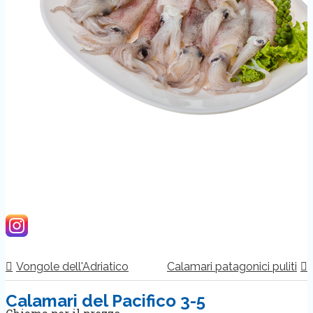
Vongole dell'Adriatico
Calamari patagonici puliti
Calamari del Pacifico 3-5