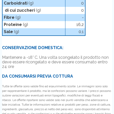
Carboidrati
(g)
0
di cui zuccheri
(g)
0
Fibre
(g)
-
Proteine
(g)
16,2
Sale
(g)
0,1
CONSERVAZIONE DOMESTICA:
Mantenere a -18° C. Una volta scongelato il prodotto non
deve essere ricongelato e deve essere consumato entro
24 ore
DA CONSUMARSI PREVIA COTTURA
Tutte le offerte sono valide fino ad esaurimento scorte. Le immagini sono solo
per rappresentare il prodotto, ma le confezioni possono variare. I prezzi possono
subire variazioni per eventuali errori tipografici, modifiche di leggi fiscali e
ribassi. Le offerte riportare sono valide solo nei punti vendita che aderiscano a
tale iniziativa. Tutte le informazioni relative ai prodotti per peso, zone di cattura,
ingredienti, glassatura, prezzo al netto del peso ecc. sono disponibili all’interno
del punto vendita, sulle confezioni o sulle etichette esposte sopra i banchi frigo.