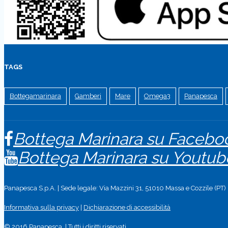
TAGS
Bottegamarinara
Gamberi
Mare
Omega3
Panapesca
Bottega Marinara su Facebo
Bottega Marinara su Youtub
Panapesca S.p.A. | Sede legale: Via Mazzini 31, 51010 Massa e Cozzile (PT)
Informativa sulla privacy
|
Dichiarazione di accessibilità
© 2016 Panapesca. | Tutti i diritti riservati.