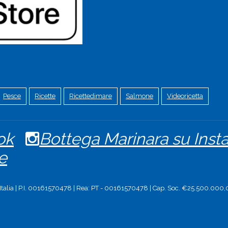
Pesce
Ricette
Ricettedimare
Salmone
Videoricetta
ok
Bottega Marinara su Ins
e
 Italia | P.I. 00161570478 | Rea: PT - 00161570478 | Cap. Soc. €25.500.000,0