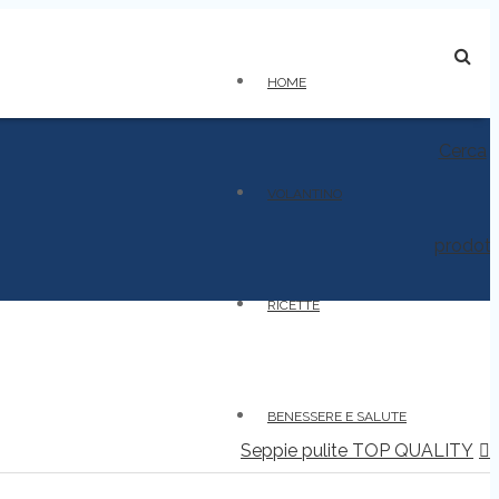
HOME
Cerca
VOLANTINO
prodot
RICETTE
BENESSERE E SALUTE
Seppie pulite TOP QUALITY