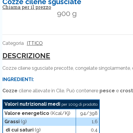
Cozze cilene sgusciate
Chiama per il prezzo
900 g
Categoria
ITTICO
DESCRIZIONE
Cozze cilene sgusciate precotte, congelate singolarmente, 
INGREDIENTI:
Cozze
cilene allevate in Cile. Può contenere
pesce
e
crost
Valori nutrizionali medi
per 100g di prodotto
Valore energetico
(Kcal/Kj)
94/398
Grassi
(g)
1,6
di cui saturi
(g)
0,4