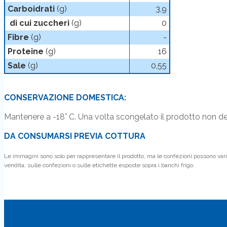
Carboidrati
(g)
3,9
di cui zuccheri
(g)
0
Fibre
(g)
-
Proteine
(g)
16
Sale
(g)
0,55
CONSERVAZIONE DOMESTICA:
Mantenere a -18° C. Una volta scongelato il prodotto non 
DA CONSUMARSI PREVIA COTTURA
Le immagini sono solo per rappresentare il prodotto, ma le confezioni possono variar
vendita, sulle confezioni o sulle etichette esposte sopra i banchi frigo.