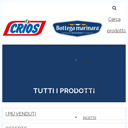
Cerca
prodotto
HOME
TUTTI I PRODOTTI
VOLANTINO
I PIÚ VENDUTI
RICETTE