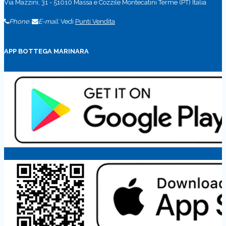
Via Mazzini, 31 - 51010 Massa e Cozzile Montecatini Terme (PT) Italia
Phone.
E-mail.
Vedi
Punti Vendita
APP BOTTEGA MARINARA