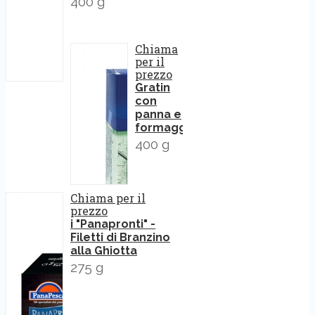
400 g
Chiama
per il
prezzo
Gratin
con
panna e
formaggio
400 g
Chiama per il
prezzo
i "Panapronti" -
Filetti di Branzino
alla Ghiotta
275 g