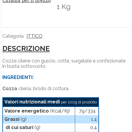
Chiama per il prezzo
1 Kg
Categoria
ITTICO
DESCRIZIONE
Cozze cilene con guscio, cotte, surgelate e confezionate
in busta sottovuoto.
INGREDIENTI:
Cozza
cilena, brodo di cottura.
Valori nutrizionali medi
per 100g di prodotto
Valore energetico
(Kcal/Kj)
79/334
Grassi
(g)
1,4
di cui saturi
(g)
0,4