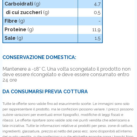
Carboidrati
(g)
4,7
di cui zuccheri
(g)
0,5
Fibre
(g)
-
Proteine
(g)
11,9
Sale
(g)
1,5
CONSERVAZIONE DOMESTICA:
Mantenere a -18° C. Una volta scongelato il prodotto non
deve essere ricongelato e deve essere consumato entro
24 ore
DA CONSUMARSI PREVIA COTTURA
Tutte le offerte sono valide fino ad esaurimento scorte. Le immagini sono solo
per rappresentare il prodotto, ma le confezioni possono variare. I prezzi possono
subire variazioni per eventuali errori tipografici, modifiche di leggi fiscali e
ribassi. Le offerte riportare sono valide solo nei punti vendita che aderiscano a
tale iniziativa. Tutte le informazioni relative ai prodotti per peso, zone di cattura,
ingredienti, glassatura, prezzo al netto del peso ecc. sono disponibili all’interno
del punto vendita, sulle confezioni o sulle etichette esposte sopra i banchi frigo.