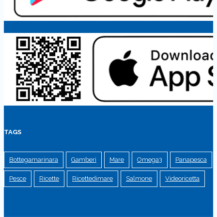
TAGS
Bottegamarinara
Gamberi
Mare
Omega3
Panapesca
Pesce
Ricette
Ricettedimare
Salmone
Videoricetta